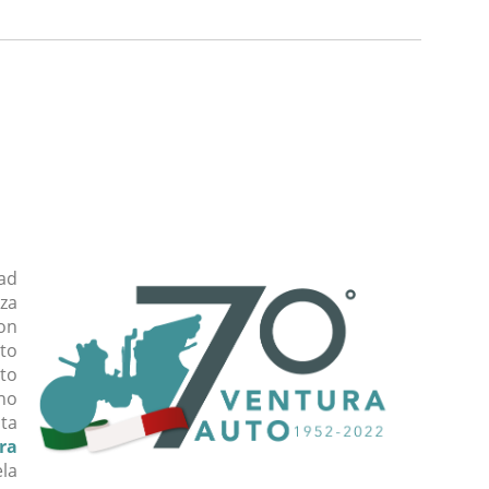
ad
za
non
to
ito
nno
ita
ra
ela