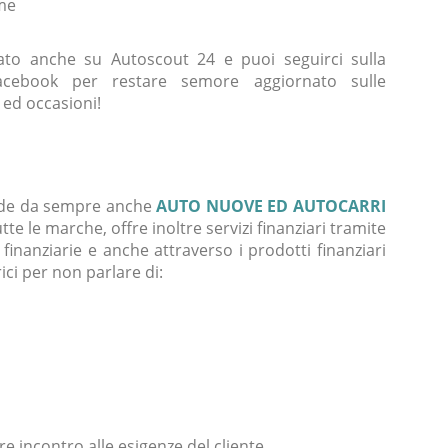
me
sato anche su Autoscout 24 e puoi seguirci sulla
acebook per restare semore aggiornato sulle
 ed occasioni!
de da sempre anche
AUTO NUOVE ED AUTOCARRI
utte le marche, offre inoltre servizi finanziari tramite
 finanziarie e anche attraverso i prodotti finanziari
ici per non parlare di:
e incontro alle esigenze del cliente.