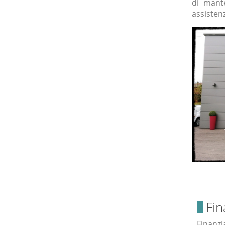
di mant
assisten
Fin
Finanzi