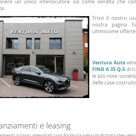
enere un unico interlocutore sia come vendita che co
za.
Trovi il nostro u
nostra pagina F
ultimissime offerte
Ventura Auto
ven
FINO A 35 Q.li
di t
le più note società
delle case costruttr
anziamenti e leasing
amenti a tassi agevolati con formula personalizzata per venir