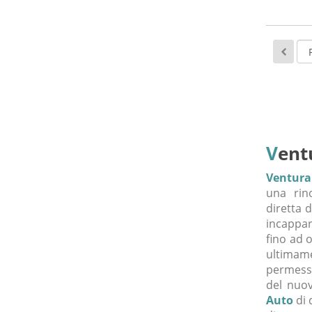
V
ent
Ventura
una rino
diretta d
incappar
fino ad 
ultimame
permesso
del nuo
Auto
di 