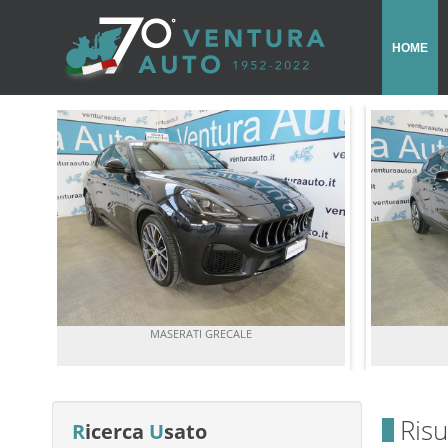
HOME
MASERATI GRECALE
Risu
R
icerca
U
sato