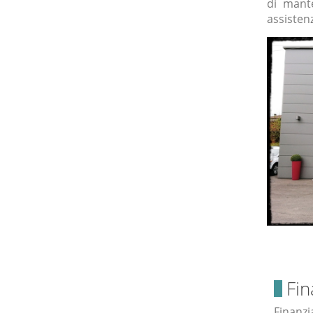
di mant
assisten
Fin
Finanzi