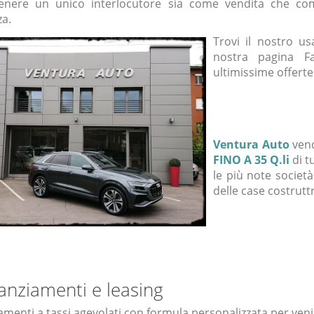
enere un unico interlocutore sia come vendita che co
za.
Trovi il nostro u
nostra pagina F
ultimissime offerte
Ventura Auto
ven
FINO A 35 Q.li
di t
le più note società
delle case costruttr
anziamenti e leasing
amenti a tassi agevolati con formula personalizzata per venir