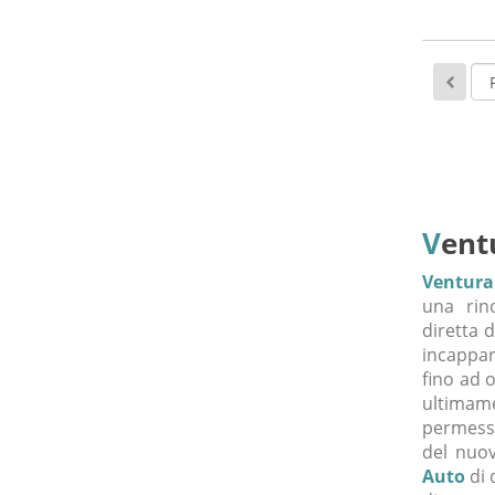
V
ent
Ventura
una rino
diretta d
incappar
fino ad 
ultimame
permesso
del nuo
Auto
di 