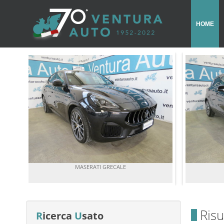
HOME
MASERATI GRECALE
Risu
R
icerca
U
sato