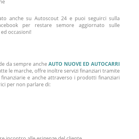
me
sato anche su Autoscout 24 e puoi seguirci sulla
acebook per restare semore aggiornato sulle
 ed occasioni!
de da sempre anche
AUTO NUOVE ED AUTOCARRI
utte le marche, offre inoltre servizi finanziari tramite
 finanziarie e anche attraverso i prodotti finanziari
ici per non parlare di:
e incontro alle esigenze del cliente.