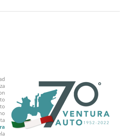
ad
za
non
to
ito
nno
ita
ra
ela