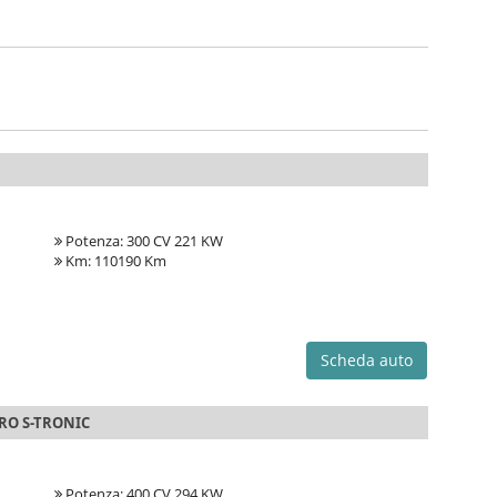
Potenza: 300 CV 221 KW
Km: 110190 Km
Scheda auto
TRO S-TRONIC
Potenza: 400 CV 294 KW