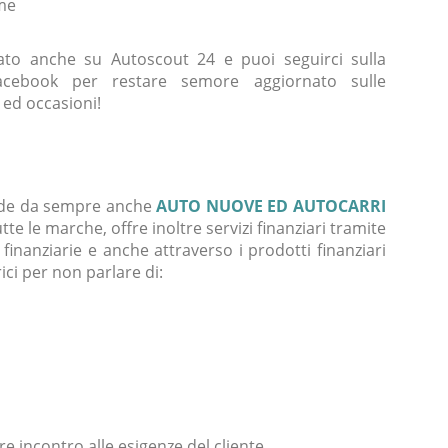
me
sato anche su Autoscout 24 e puoi seguirci sulla
acebook per restare semore aggiornato sulle
 ed occasioni!
de da sempre anche
AUTO NUOVE ED AUTOCARRI
utte le marche, offre inoltre servizi finanziari tramite
 finanziarie e anche attraverso i prodotti finanziari
ici per non parlare di:
e incontro alle esigenze del cliente.