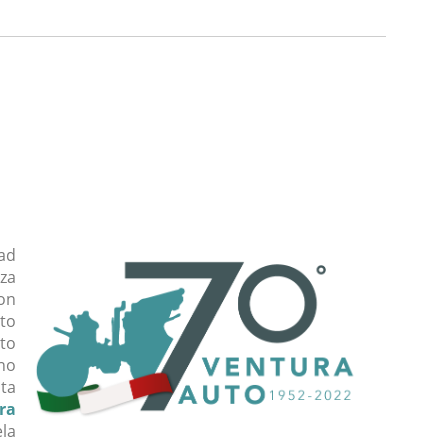
ad
za
non
to
ito
nno
ita
ra
ela