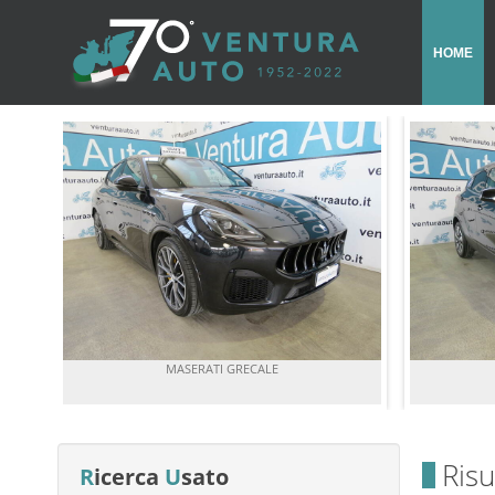
HOME
MASERATI GRECALE
Risu
R
icerca
U
sato