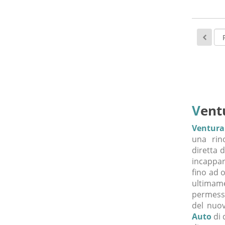
V
ent
Ventura
una rino
diretta d
incappar
fino ad 
ultimame
permesso
del nuo
Auto
di 