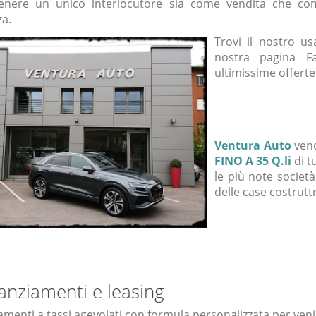
enere un unico interlocutore sia come vendita che co
za.
Trovi il nostro u
nostra pagina F
ultimissime offerte
Ventura Auto
ven
FINO A 35 Q.li
di t
le più note società
delle case costruttr
anziamenti e leasing
amenti a tassi agevolati con formula personalizzata per venir