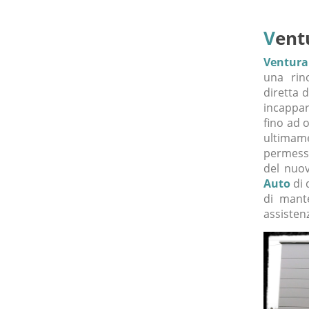
V
ent
Ventura
una rino
diretta d
incappar
fino ad 
ultimame
permesso
del nuo
Auto
di 
di mant
assisten