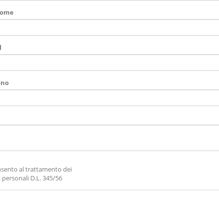
nome
l
ono
sento al trattamento dei
i personali D.L. 345/56