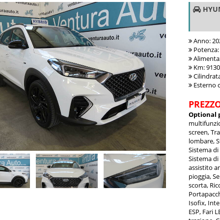
HYUN
Anno: 20
Potenza:
Alimentaz
Km: 913
Cilindrat
Esterno c
PREZZO:
Optional 
multifunzio
screen, Tr
lombare, S
Sistema di
Sistema di
assistito a
pioggia, Se
scorta, Ric
Portapacch
Isofix, Int
ESP, Fari L