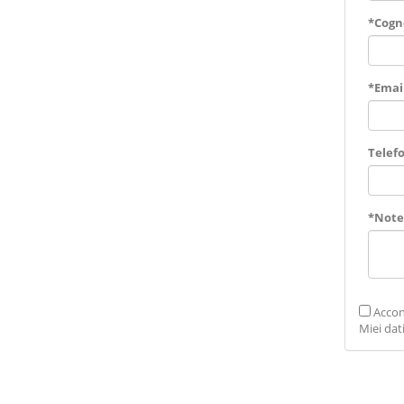
*Cog
*Emai
Telef
*Note
Accon
Miei dat