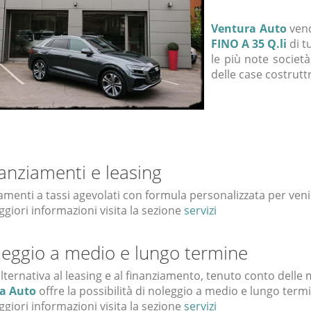
Ventura Auto
ven
FINO A 35 Q.li
di t
le più note società
delle case costruttr
anziamenti e leasing
amenti a tassi agevolati con formula personalizzata per venir
giori informazioni visita la sezione
servizi
eggio a medio e lungo termine
ternativa al leasing e al finanziamento, tenuto conto delle m
a Auto
offre la possibilità di noleggio a medio e lungo term
giori informazioni visita la sezione
servizi