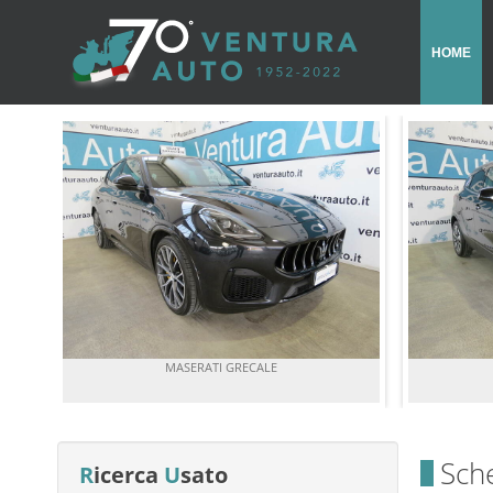
HOME
MASERATI GRECALE
Sch
R
icerca
U
sato