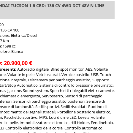
DAI TUCSON 1.6 CRDi 136 CV 4WD DCT 48V N-LINE
20
 136 CV 100
ione: Elettrica/Diesel
07 Km
a: 1598 cc
olore: Bianco
 20.900,00 €
presenti:
Autoradio digitale, Blind spot monitor, ABS, Volante
ne, Volante in pelle, Vetri oscurati, Vernice pastello, USB, Touch
azione integrale, Telecamera per parcheggio assistito, Supporto
tart/Stop Automatico, Sistema di controllo pressione pneumatici,
 navigazione, Sound system, Specchietti ripiegabili elettricamente,
 chiamata d'emergenza, Servosterzo, Sensori di parcheggio
nteriori, Sensori di parcheggio assistito posteriori, Sensore di
nsore di luminosità, Sedili sportivi, Sedili riscaldati, Ruotino di
onoscimento dei segnali stradali, Portellone posteriore elettrico,
i, Pacchetto sportivo, MP3, Luci diurne LED, Leve al volante,
erni in pelle, Immobilizzatore elettronico, Hill Holder, Fendinebbia,
ED, Controllo elettronico della corsia, Controllo automatico