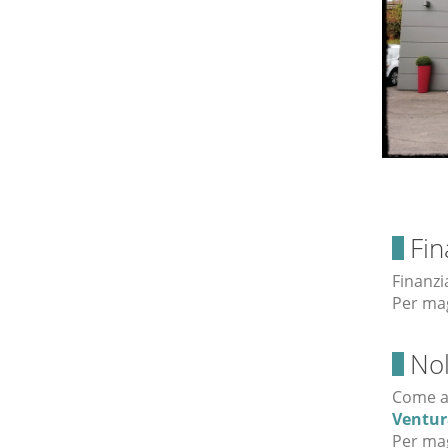
Fin
Finanzi
Per mag
Nol
Come al
Ventur
Per mag