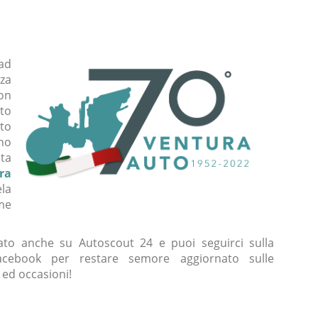
ad
za
non
to
ito
nno
ita
ra
ela
me
sato anche su Autoscout 24 e puoi seguirci sulla
acebook per restare semore aggiornato sulle
 ed occasioni!