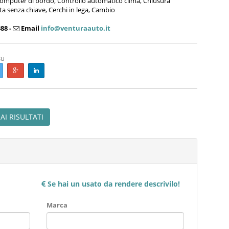
Computer di bordo, Controllo automatico clima, Chiusura
ta senza chiave, Cerchi in lega, Cambio
88 -
Email
info@venturaauto.it
su
AI RISULTATI
Se hai un usato da rendere descrivilo!
Marca