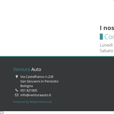
I nos
Co
Lunedì 
Sabato 
Ventura
Auto
Via Castelfranco n.2/B
San Giovanni in Persiceto
Bologna
051 821905
info@venturaauto.it
Powered by Webprofessional